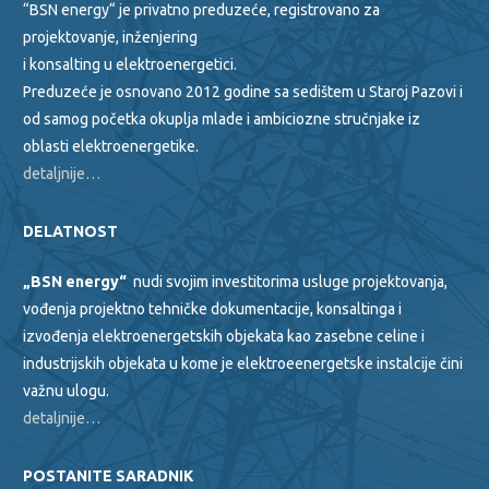
“BSN energy“ je privatno preduzeće, registrovano za
projektovanje, inženjering
i konsalting u elektroenergetici.
Preduzeće je osnovano 2012 godine sa sedištem u Staroj Pazovi i
od samog početka okuplja mlade i ambiciozne stručnjake iz
oblasti elektroenergetike.
detaljnije…
DELATNOST
„BSN energy“
nudi svojim investitorima usluge projektovanja,
vođenja projektno tehničke dokumentacije, konsaltinga i
izvođenja elektroenergetskih objekata kao zasebne celine i
industrijskih objekata u kome je elektroeenergetske instalcije čini
važnu ulogu.
detaljnije…
POSTANITE SARADNIK