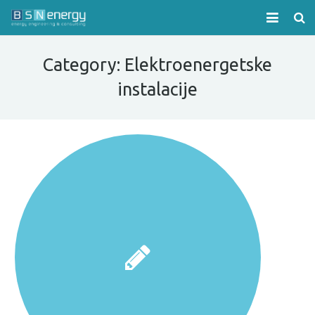
Početna
Category:
Elektroenergetske
O nama
instalacije
Delatnost
Novosti
Reference
Download
Kontakt