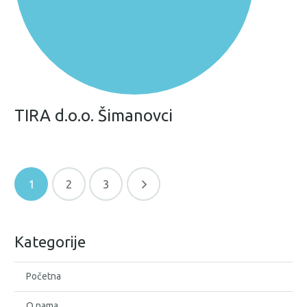
TIRA d.o.o. Šimanovci
1
2
3
Kategorije
Početna
O nama