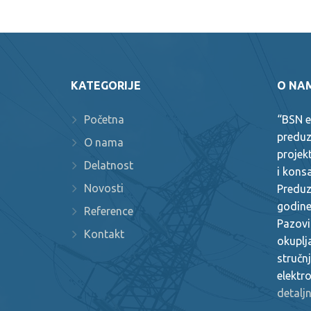
KATEGORIJE
O NA
Početna
“BSN e
preduz
O nama
projek
Delatnost
i konsa
Novosti
Preduz
godine
Reference
Pazovi
Kontakt
okuplj
stručnj
elektr
detalj