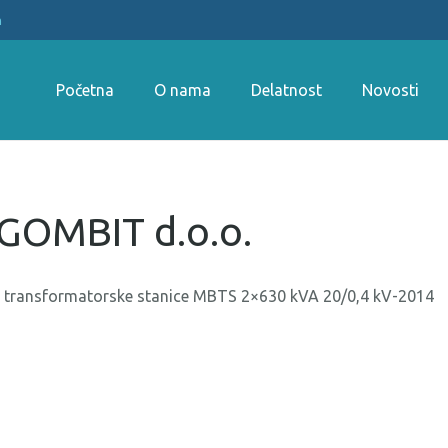
m
Početna
O nama
Delatnost
Novosti
GOMBIT d.o.o.
ke transformatorske stanice MBTS 2×630 kVA 20/0,4 kV-2014