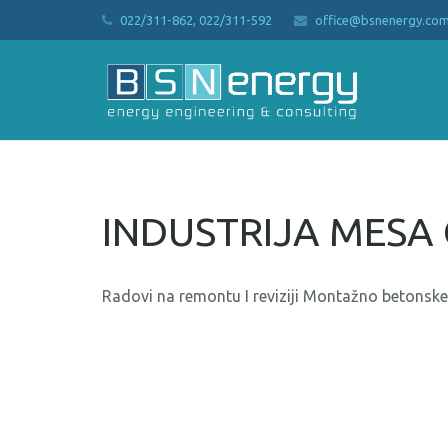
022/311-862, 022/311-592
office@bsnenergy.co
INDUSTRIJA MESA 
Radovi na remontu I reviziji Montažno betons