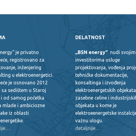
MA
DELATNOST
nergy“ je privatno
„BSN energy“
nudi svojim
eće, registrovano za
investitorima usluge
tovanje, inženjering
projektovanja, vođenja pro
lting u elektroenergetici.
tehničke dokumentacije,
eće je osnovano 2012
konsaltinga i izvođenja
 sa sedištem u Staroj
elektroenergetskih objekat
 i od samog početka
zasebne celine i industrijski
a mlade i ambiciozne
objekata u kome je
ake iz oblasti
elektroeenergetske instalcije
oenergetike.
važnu ulogu.
nije…
detaljnije…