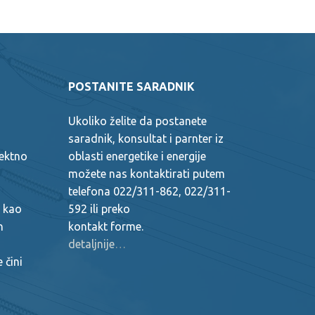
POSTANITE SARADNIK
Ukoliko želite da postanete
saradnik, konsultat i parnter iz
jektno
oblasti energetike i energije
možete nas kontaktirati putem
telefona 022/311-862, 022/311-
a kao
592 ili preko
h
kontakt forme.
detaljnije
…
 čini